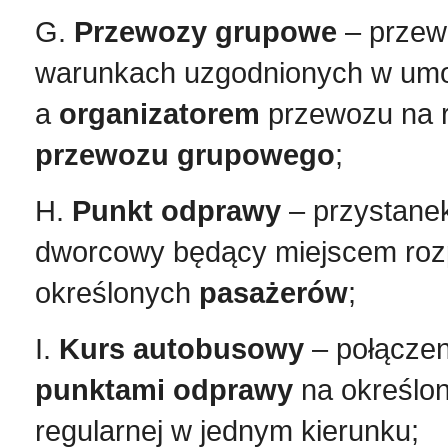
G.
Przewozy grupowe
– przew
warunkach uzgodnionych w umo
a
organizatorem
przewozu na rz
przewozu grupowego
;
H.
Punkt odprawy
– przystane
dworcowy będący miejscem roz
określonych
pasażerów
;
I.
Kurs autobusowy
– połącze
punktami odprawy
na określon
regularnej w jednym kierunku;