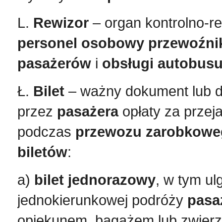
L.
Rewizor
– organ kontrolno-r
personel osobowy
przewoźni
pasażerów
i
obsługi autobus
Ł.
Bilet
– ważny dokument lub d
przez
pasażera
opłaty za przej
podczas
przewozu zarobkow
biletów
:
a)
bilet
jednorazowy
, w tym ul
jednokierunkowej podróży
pasa
opiekunem, bagażem lub zwierzę