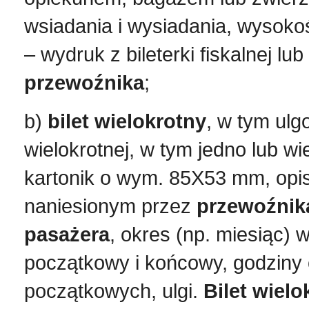
wsiadania i wysiadania, wysokoś
– wydruk z bileterki fiskalnej l
przewoźnika
;
b)
bilet wielokrotny
,
w tym ulg
wielokrotnej, w tym jedno lub w
kartonik o wym. 85X53 mm, opi
naniesionym przez
przewoźnik
pasażera
, okres (np. miesiąc) 
początkowy i końcowy, godziny
początkowych, ulgi.
Bilet wielo