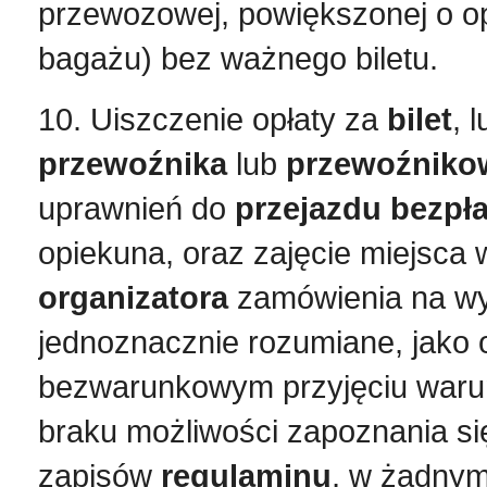
przewozowej, powiększonej o o
bagażu) bez ważnego biletu.
10. Uiszczenie opłaty za
bilet
, 
przewoźnika
lub
przewoźniko
uprawnień do
przejazdu bezpł
opiekuna,
oraz
zajęcie miejsca
organizatora
zamówienia na w
jednoznacznie rozumiane, jako 
bezwarunkowym przyjęciu war
braku możliwości zapoznania si
zapisów
regulaminu
, w żadnym