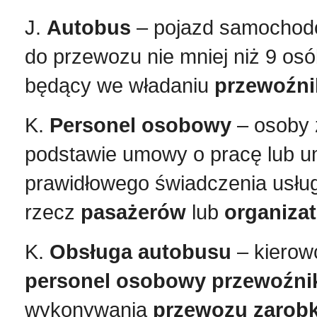
J.
Autobus
– pojazd samochod
do przewozu nie mniej niż 9 os
będący we władaniu
przewoźni
K.
Personel osobowy
– osoby 
podstawie umowy o pracę lub u
prawidłowego świadczenia usłu
rzecz
pasażerów
lub
organiza
K.
Obsługa autobusu
–
kierow
personel osobowy
przewoźni
wykonywania
przewozu zarob