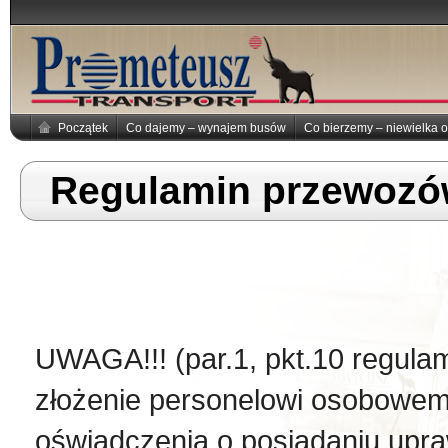
Początek
Co dajemy – wynajem busów
Co bierzemy – niewielka o
Regulamin przewoz
UWAGA!!! (par.1, pkt.10 regulami
złożenie personelowi osobowem
oświadczenia o posiadaniu upra