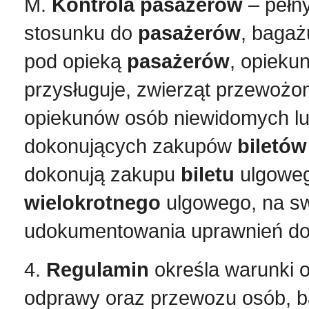
M.
Kontrola pasażerów
– pełny
stosunku do
pasażerów
, bagaż
pod opieką
pasażerów
, opiek
przysługuje, zwierząt przewoż
opiekunów osób niewidomych lu
dokonujących zakupów
biletów
dokonują zakupu
biletu
ulgoweg
wielokrotnego
ulgowego, na swo
udokumentowania uprawnień do 
4.
Regulamin
określa warunki 
odprawy oraz przewozu osób, b