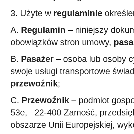
3. Użyte w
regulaminie
określe
A.
Regulamin
– niniejszy dokum
obowiązków stron umowy,
pasa
B.
Pasażer
– osoba lub osoby cy
swoje usługi transportowe świad
przewoźnik
;
C.
Przewoźnik
– podmiot gospo
53e, 22-400 Zamość, przedsiębi
obszarze Unii Europejskiej, wyk