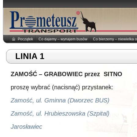
Początek
Co dajemy – wynajem busów
Co bierzemy – niewielka o
LINIA 1
ZAMOŚĆ – GRABOWIEC przez SITNO
proszę wybrać (nacisnąć) przystanek:
Zamość, ul. Gminna (Dworzec BUS)
Zamość, ul. Hrubieszowska (Szpital)
Jarosławiec