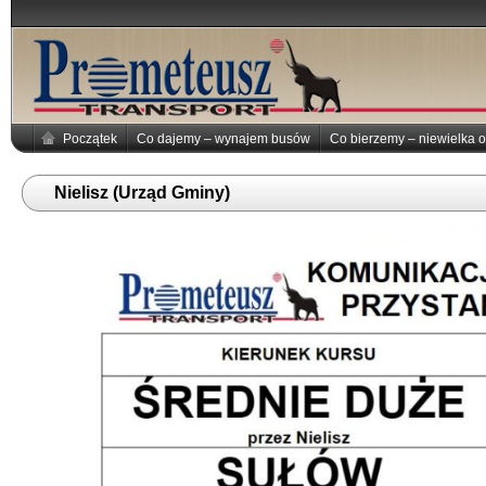
Początek
Co dajemy – wynajem busów
Co bierzemy – niewielka o
Nielisz (Urząd Gminy)