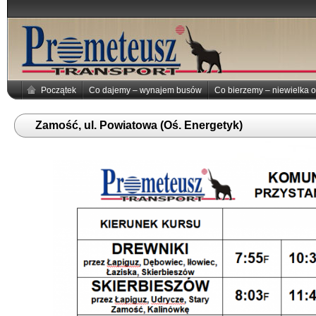
Początek
Co dajemy – wynajem busów
Co bierzemy – niewielka o
Zamość, ul. Powiatowa (Oś. Energetyk)