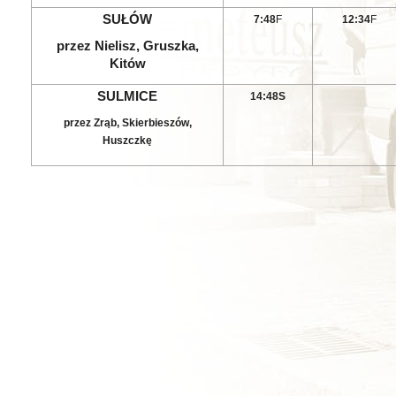
SUŁÓW
7:48
F
12:34
F
przez Nielisz, Gruszka,
Kitów
SULMICE
14:48
S
przez Zrąb, Skierbieszów,
Huszczkę