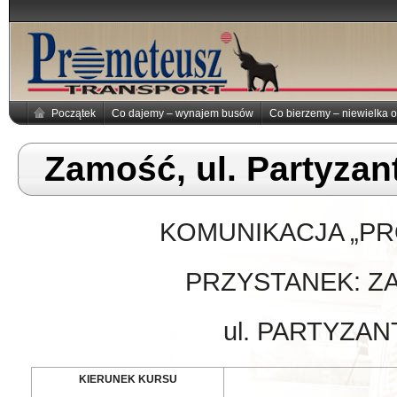
Początek
Co dajemy – wynajem busów
Co bierzemy – niewielka o
Zamość, ul. Partyza
KOMUNIKACJA „P
PRZYSTANEK: ZAM
ul. PARTYZA
KIERUNEK KURSU