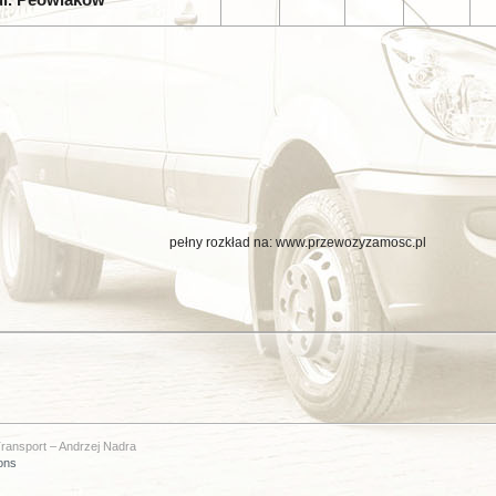
15 pełny rozkład na: www.przewozyzamosc.pl
ransport – Andrzej Nadra
ons