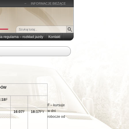
–
INFORMACJE BIEŻĄCE
ia regularna – rozkład jazdy
Kontakt
DÓW
:18
F
F – kursuje
w dni
16:07
F
18:17
FY
robocze od