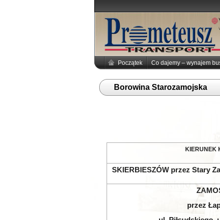
Początek
Co dajemy – wynajem b
Borowina Starozamojska
KIERUNEK
SKIERBIESZÓW
przez Stary Z
ZAMO
przez Łap
ul. Piłsudskiego,