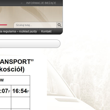
–
INFORMACJE BIEŻĄCE
ia regularna – rozkład jazdy
Kontakt