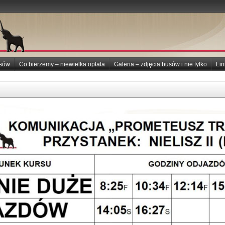
usów
Co bierzemy – niewielka opłata
Galeria – zdjęcia busów i nie tylko
Lin