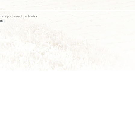
ransport – Andrzej Nadra
ons