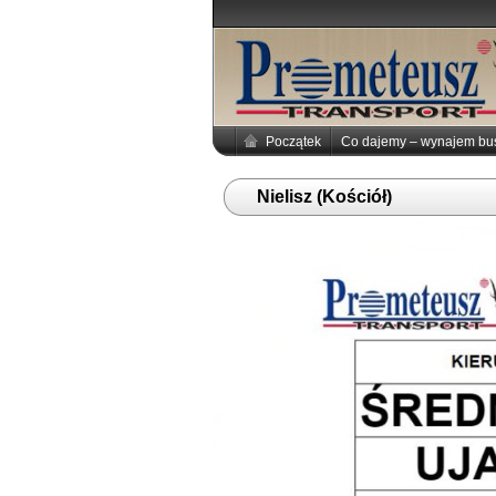
Początek
Co dajemy – wynajem b
Nielisz (Kościół)