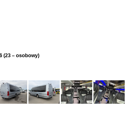
usów
Co bierzemy – niewielka opłata
Galeria – zdjęcia busów i nie tylko
Lin
6 (23 – osobowy)