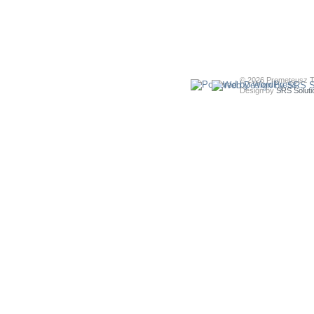
© 2026 Prometeusz T
Design by
SRS Soluti