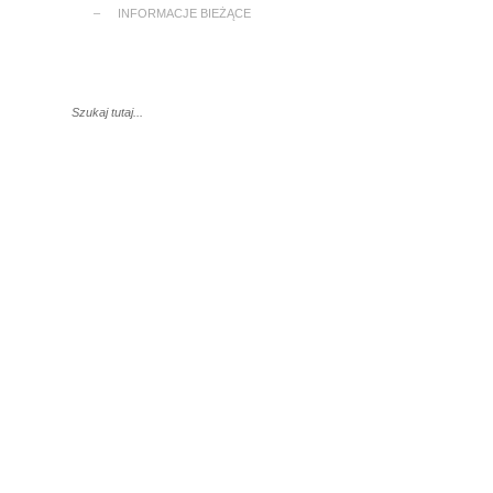
–
INFORMACJE BIEŻĄCE
ia regularna – rozkład jazdy
Kontakt