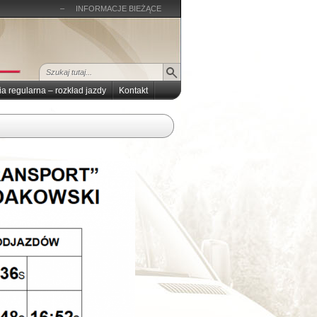
–
INFORMACJE BIEŻĄCE
ia regularna – rozkład jazdy
Kontakt