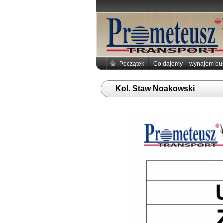
Początek
Co dajemy – wynajem b
Kol. Staw Noakowski