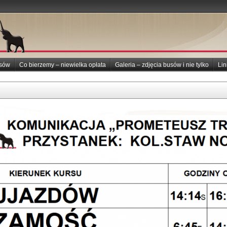
usów
Co bierzemy – niewielka opłata
Galeria – zdjęcia busów i nie tylko
Lin