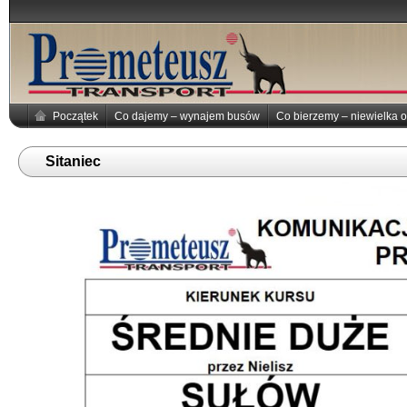
Początek
Co dajemy – wynajem busów
Co bierzemy – niewielka o
Sitaniec