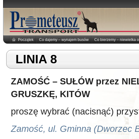
Początek
Co dajemy – wynajem busów
Co bierzemy – niewielka o
LINIA 8
ZAMOŚĆ – SUŁÓW przez NIE
GRUSZKĘ, KITÓW
proszę wybrać (nacisnąć) przys
Zamość, ul. Gminna (D
worzec 