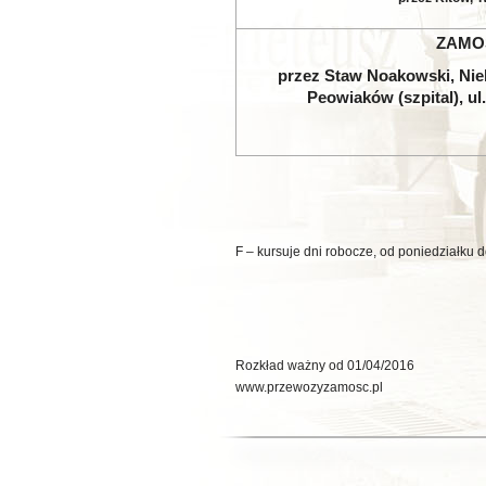
ZAMO
przez Staw Noakowski, Nieli
Peowiaków (szpital), ul
F – kursuje dni robocze, od poniedziałku d
Rozkład ważn
www.przewozyzamosc.pl