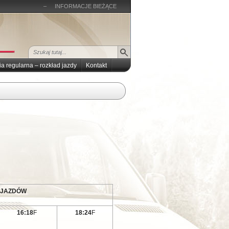
–
INFORMACJE BIEŻĄCE
ia regularna – rozkład jazdy
Kontakt
DJAZDÓW
16:18
F
18:24
F