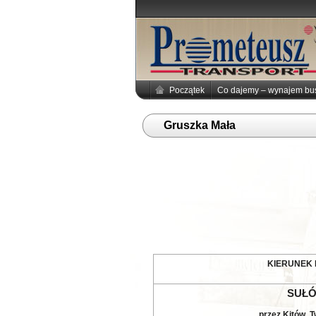
Początek
Co dajemy – wynajem b
Gruszka Mała
KIERUNEK
SUŁ
przez Kitów, 