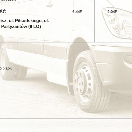
ŚĆ
6:44
F
9:04
F
sz, ul. Piłsudskiego, ul.
. Partyzantów (II LO)
o piątku
y od 01/04/2016 pełny roz