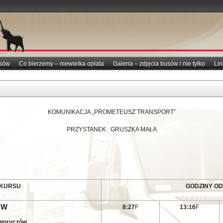
usów
Co bierzemy – niewielka opłata
Galeria – zdjęcia busów i nie tylko
Lin
KOMUNIKACJA „PROMETEUSZ TRANSPORT”
PRZYSTANEK: GRUSZKA MAŁA
 KURSU
GODZINY O
ÓW
8:27
F
13:16
F
Tworyczów