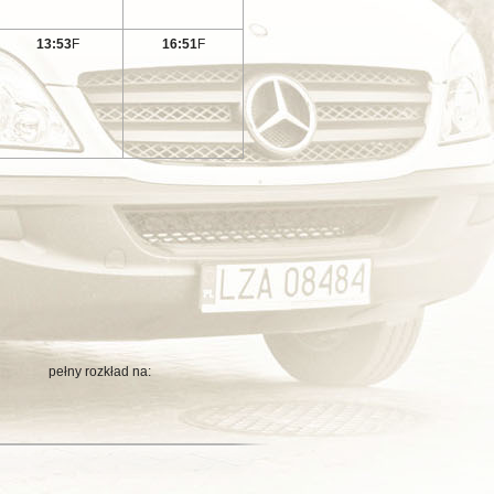
13:53
F
16:51
F
kład na: