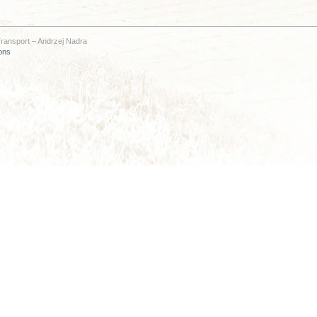
ransport – Andrzej Nadra
ons