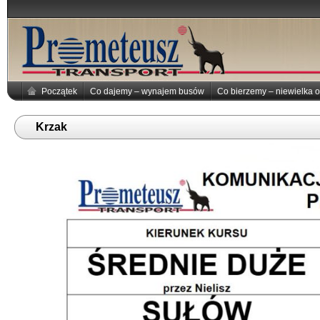
Początek
Co dajemy – wynajem busów
Co bierzemy – niewielka o
Krzak