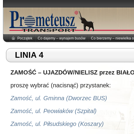
Początek
Co dajemy – wynajem busów
Co bierzemy – niewielka o
LINIA 4
ZAMOŚĆ – UJAZDÓW/NIELISZ przez BIAŁ
proszę wybrać (nacisnąć) przystanek:
Zamość, ul. Gminna (Dworzec BUS)
Zamość, ul. Peowiaków (Szpital)
Zamość, ul. Piłsudskiego (Koszary)