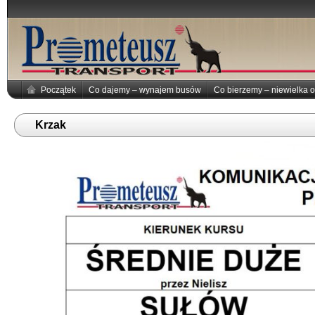
Początek
Co dajemy – wynajem busów
Co bierzemy – niewielka o
Krzak