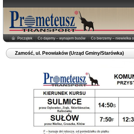
Początek
Co dajemy – wynajem busów
Co bierzemy – niewielka o
Zamość, ul. Peowiaków (Urząd Gminy/Starówka)