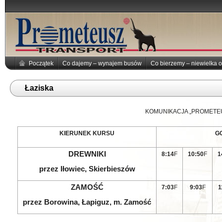
Początek
Co dajemy – wynajem busów
Co bierzemy – niewielka o
Łaziska
KOMUNIKACJA „PROMETEU
KIERUNEK KURSU
G
DREWNIKI
8:14
F
10:50
F
1
przez Iłowiec, Skierbieszów
ZAMOŚĆ
7:03
F
9:03
F
1
przez Borowina, Łapiguz, m. Zamość