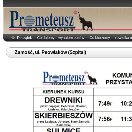
Początek
Co dajemy – wynajem busów
Co bierzemy – niewielka o
Zamość, ul. Peowiaków (Szpital)