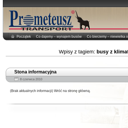
Początek
Co dajemy – wynajem busów
Co bierzemy – niewielka o
Wpisy z tagiem:
busy z klima
Stona informacyjna
8 czerwca 2010
(Brak aktualnych informacji) Wróć na stronę główną.